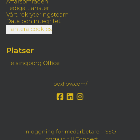
Affärsområden
Lediga tjänster
Vårt rekryteringsteam
Data och integritet
Hantera cookies
Platser
Helsingborg Office
boxflow.com/
Inloggning för medarbetare
·
SSO
Logga in till Connect