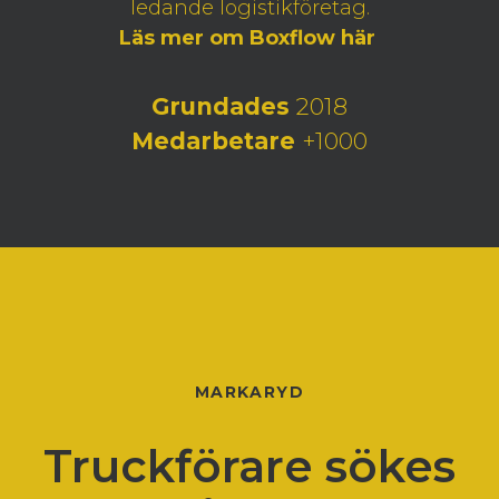
ledande logistikföretag.
Läs mer om Boxflow här
Grundades
2018
Medarbetare
+1000
MARKARYD
Truckförare sökes