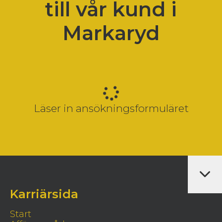
till vår kund i
Markaryd
Läser in ansökningsformuläret
Karriärsida
Start