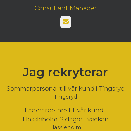
Consultant Manager
E-post
Jag rekryterar
Sommarpersonal till vår kund i Tingsryd
Tingsryd
Lagerarbetare till vår kund i
Hässleholm, 2 dagar i veckan
Hässleholm