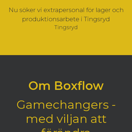
Nu söker vi extrapersonal för lager och
produktionsarbete i Tingsryd
Tingsryd
Om Boxflow
Gamechangers -
med viljan att