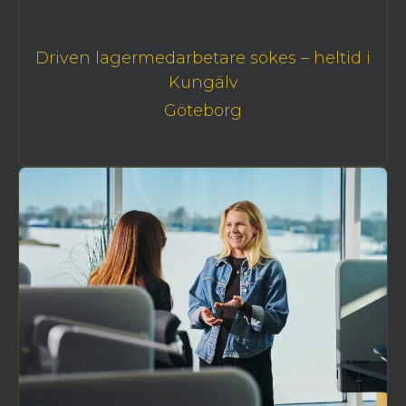
Driven lagermedarbetare sökes – heltid i
Kungälv
Göteborg