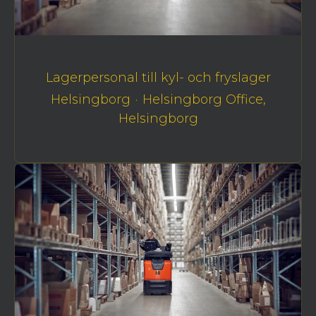
Lagerpersonal till kyl- och fryslager
Helsingborg
·
Helsingborg Office,
Helsingborg