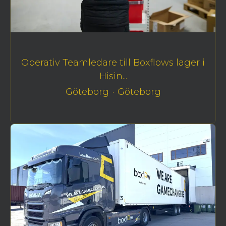
Operativ Teamledare till Boxflows lager i
Hisin...
Göteborg
·
Göteborg