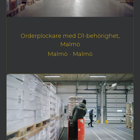
Orderplockare med D1-behörighet,
Malmö
Malmö
·
Malmö