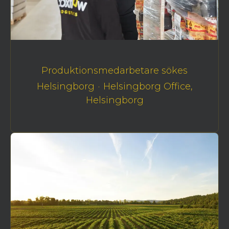
Produktionsmedarbetare sökes
Helsingborg
·
Helsingborg Office,
Helsingborg